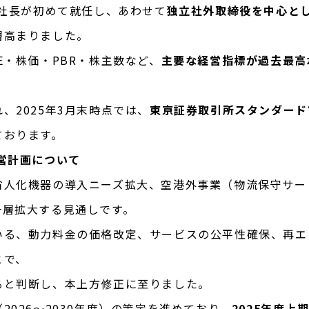
の社長が初めて就任し、あわせて
独立社外取締役を中心と
層高まりました。
E・株価・PBR・株主数など、
主要な経営指標が過去最高
、2025年3月末時点では、
東京証券取引所スタンダード
ております。
営計画について
省人化機器の導入ニーズ拡大、空港外事業（物流保守サー
一層拡大する見通しです。
いる、動力料金の価格改定、サービスの公平性確保、再エ
とで、
ると判断し、本上方修正に至りました。
026〜2030年度）の策定を進めており、
2025年度