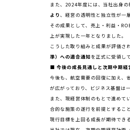
また、2024年度には、当社出身
より
、経営の透明性と独立性が一
その成果として、売上・利益・RO
上が実現した一年となりました。
こうした取り組みと成果が評価され
準）への適合通知
を正式に受領し
■ 今後の成長見通しと次期中期経
今後も、航空需要の回復に加え、
が広がっており、ビジネス基盤は
また、現経営体制のもとで進めて
合的な施策の遂行を前提とするこ
現行目標を上回る成長が期待でき
当社では現在、次期中期経営計画（2