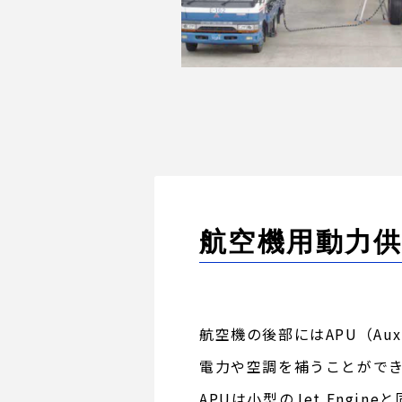
航空機用動力
航空機の後部にはAPU（Auxi
電力や空調を補うことがで
APUは小型のJet Eng