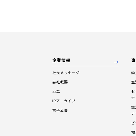
企業情報
事
社長メッセージ
動
会社概要
空
沿革
セ
ナ
IRアーカイブ
空
電子公告
ナ
ビ
物